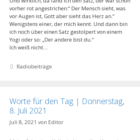
Und wirklich, da fand ich den Satz, der war schon
vorher rot angestrichen:“ Der Mensch sieht, was
vor Augen ist, Gott aber sieht das Herz an.“
Wenigstens einer, der mich kennt. Und dann bin
ich noch über einen Satz gestolpert von einem
Yogi oder so: „Der andere bist du.“
Ich weiß nicht…
Kategorien
Radiobeiträge
Worte für den Tag | Donnerstag,
8. Juli 2021
Juli 8, 2021
von
Editor