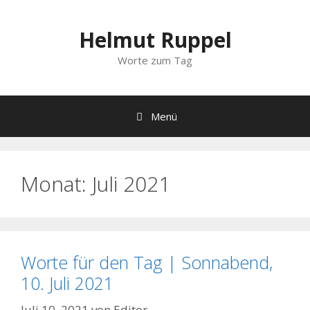
Zum
Inhalt
Helmut Ruppel
springen
Worte zum Tag
Menü
Monat:
Juli 2021
Worte für den Tag | Sonnabend,
10. Juli 2021
Juli 10, 2021
von
Editor