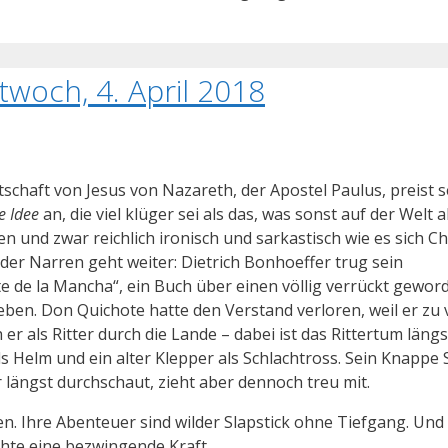
twoch, 4. April 2018
tschaft von Jesus von Nazareth, der Apostel Paulus, preist s
e Idee
an, die viel klüger sei als das, was sonst auf der Welt a
ren und zwar reichlich ironisch und sarkastisch wie es sich C
 der Narren geht weiter: Dietrich Bonhoeffer trug sein
e de la Mancha“, ein Buch über einen völlig verrückt gewo
eben. Don Quichote hatte den Verstand verloren, weil er zu v
er als Ritter durch die Lande – dabei ist das Rittertum längs
ls Helm und ein alter Klepper als Schlachtross. Sein Knappe
längst durchschaut, zieht aber dennoch treu mit.
. Ihre Abenteuer sind wilder Slapstick ohne Tiefgang. Und
chte eine bezwingende Kraft.