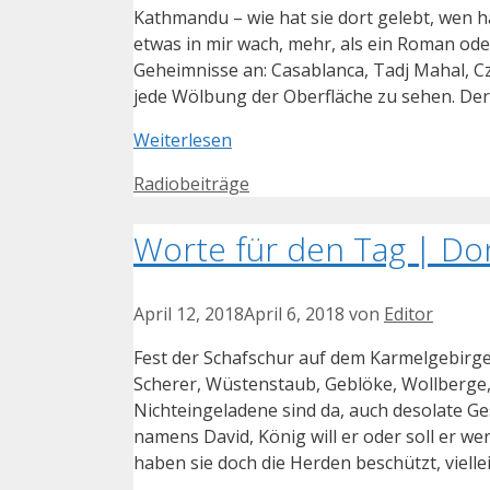
Kathmandu – wie hat sie dort gelebt, wen hat
etwas in mir wach, mehr, als ein Roman od
Geheimnisse an: Casablanca, Tadj Mahal, Cz
jede Wölbung der Oberfläche zu sehen. Der
Weiterlesen
Kategorien
Radiobeiträge
Worte für den Tag | Don
April 12, 2018
April 6, 2018
von
Editor
Fest der Schafschur auf dem Karmelgebirge
Scherer, Wüstenstaub, Geblöke, Wollberge, 
Nichteingeladene sind da, auch desolate 
namens David, König will er oder soll er we
haben sie doch die Herden beschützt, vielle