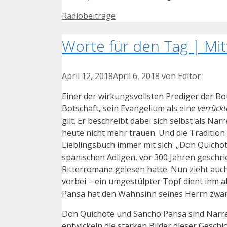
Kategorien
Radiobeiträge
Worte für den Tag | Mit
April 12, 2018
April 6, 2018
von
Editor
Einer der wirkungsvollsten Prediger der Bo
Botschaft, sein Evangelium als eine
verrückt
gilt. Er beschreibt dabei sich selbst als Nar
heute nicht mehr trauen. Und die Tradition
Lieblingsbuch immer mit sich: „Don Quichot
spanischen Adligen, vor 300 Jahren geschri
Ritterromane gelesen hatte. Nun zieht auch 
vorbei – ein umgestülpter Topf dient ihm a
Pansa hat den Wahnsinn seines Herrn zwar 
Don Quichote und Sancho Pansa sind Narren
entwickeln die starken Bilder dieser Geschi