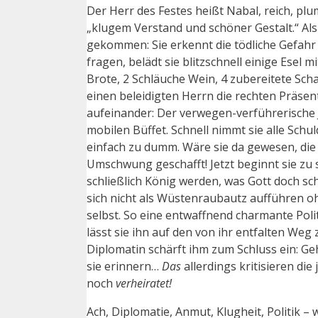
Der Herr des Festes heißt Nabal, reich, plum
„klugem Verstand und schöner Gestalt.“ Als 
gekommen: Sie erkennt die tödliche Gefahr
fragen, belädt sie blitzschnell einige Esel
Brote, 2 Schläuche Wein, 4 zubereitete Sc
einen beleidigten Herrn die rechten Präsen
aufeinander: Der verwegen-verführerische J
mobilen Büffet. Schnell nimmt sie alle Schu
einfach zu dumm. Wäre sie da gewesen, die 
Umschwung geschafft! Jetzt beginnt sie zu s
schließlich König werden, was Gott doch s
sich nicht als Wüstenraubautz aufführen oh
selbst. So eine entwaffnend charmante Poli
lässt sie ihn auf den von ihr entfalten Weg
Diplomatin schärft ihm zum Schluss ein: Ge
sie erinnern…
Das
allerdings kritisieren die
noch
verheiratet!
Ach, Diplomatie, Anmut, Klugheit, Politik – 