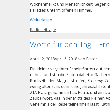
Wochenmarkt und Menschlichkeit. Gegen die
Paradies unterm offenen Himmel.
Weiterlesen
Kategorien
Radiobeiträge
Worte für den Tag | Frei
April 12, 2018
April 6, 2018
von
Editor
Ein kleiner vergilbter Schein flattert auf d
nehme und sich die Seiten dabei auffächer
Rückseite den Magnetstreifen,
Economy, Zon
wenig älter sein, denn eine Jahreszahl steh
21A Platz genommen hat: Petra, und ein Do
Zauberwort, das in der Mitte des kleinen A
Geheimnis der Reise teilnehmen lässt: Kat