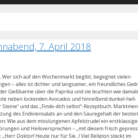
nabend, 7. April 2018
 Wer sich auf den Wochenmarkt begibt, begegnet vielen
en – alles ist dichter und langsamer, ein freundliches Ged
 der Gießkanne über die Paprika und sie leuchten wie damals
bote neben lockenden Avocados und hinreißend dunkel-hell-
er Steine“ und das „Finde-dich selbst“-Rezeptbuch. Marktme
zung des Endiviensalats an und den Säuregehalt der besten
en: Wie aus dem misslungenen Apfelstrudel ein erstklassige
rungen und Heilsversprechen – „mit diesem frisch gepress
n: „Herr Doktor! Heute nur für Sie…! Viel Religion steckt im