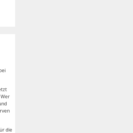
bei
etzt
. Wer
und
erven
ür die