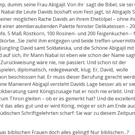
p, dumm; seine Frau Abigajil. Von ihr sagt die Bibel, sie sei
Nabal die Leute Davids boshaft vom Fest jagt, ist Abigajils 
 einer möglichen Rache Davids an ihrem Ehetölpel – ohne ih
 mit einer atemberaubenden Palette feinster Delikatessen – 2
hafe, 5 Maß Röstkorn, 100 Rosinen- und 200 Feigenkuchen – 
tkörbe…Sie zieht ihm entgegen und beide treffen unvermitte
üngling David samt Soldateska, und die Schöne Abigajil mi
ld auf sich, ihr Mann Nabal ist eben wie schon der Name sag
Zurückweisung wäre nie, nie passiert. Und schon ist der
pielen, diplomatisch, redegewandt, klug. Er, David, wolle
chon beschlossen hat. Er muss dieser Berufung gerecht werd
ne Manieren! Abigajil versteht Davids Lage besser als er si
tikberatung samt Königszusage hat er noch nie erlebt. Und
 zum Thron gleiten – ob er es gemerkt hat? Und die exzellen
ht das alles gut und er wird König, möge er sich am Ende au
 jüdischen Schriftgelehrten scharf: Sie war zu diesem Zeitpu
was biblischen Frauen doch alles gelingt! Nur biblischen…?