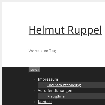
Zum
Inhalt
springen
Helmut Ruppel
Worte zum Tag
Menü
Impressum
Datenschutzerklärung
Veröffentlichungen
Predigthilfen
Kontakt