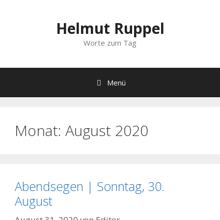
Zum
Inhalt
Helmut Ruppel
springen
Worte zum Tag
Menü
Monat:
August 2020
Abendsegen | Sonntag, 30.
August
August 31, 2020
von
Editor