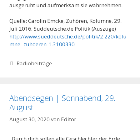
ausgeruht und aufmerksam sie wahrnehmen.
Quelle: Carolin Emcke, Zuhören, Kolumne, 29.
Juli 2016, Süddeutsche.de Politik (Auszüge)
http://www.sueddeutsche.de/politik/2.220/kolu
mne -zuhoeren-1.3100330
Kategorien
Radiobeiträge
Abendsegen | Sonnabend, 29.
August
August 30, 2020
von
Editor
„Durch dich sollen alle Geschlechter der Erde