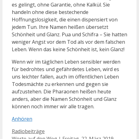
es gelingt, ohne Garantie, ohne Kalkül. Sie
handeln ohne diese bestechende
Hoffnungslosigkeit, die einen dispensiert von
jedem Tun. Ihre Namen heißen übersetzt
Schönheit und Glanz. Pua und Schifra – Sie hatten
weniger Angst vor dem Tod als vor dem falschen
Leben. Wenn das keine Schönheit ist, kein Glanz!
Wenn wir im täglichen Leben sensibler werden
für bedrohtes und gefährdetes Leben, wird es
uns leichter fallen, auch im öffentlichen Leben
Todesmächte zu erkennen und gegen sie
aufzustehen. Die Pharaonen heißen heute
anders, aber die Namen Schönheit und Glanz
können noch immer wir alle tragen.
Anhören
Kategorien
Radiobeiträge
Beitrags-
Worte auf den Weg | Freitag, 22. März 2019