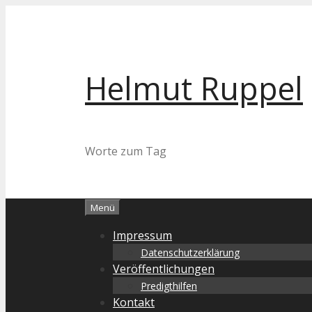
Zum
Inhalt
springen
Helmut Ruppel
Worte zum Tag
Menü
Impressum
Datenschutzerklärung
Veröffentlichungen
Predigthilfen
Kontakt