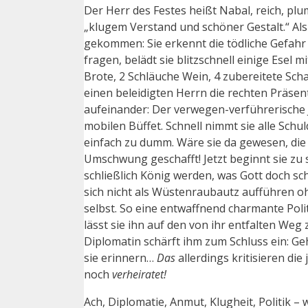
Der Herr des Festes heißt Nabal, reich, plum
„klugem Verstand und schöner Gestalt.“ Als 
gekommen: Sie erkennt die tödliche Gefahr
fragen, belädt sie blitzschnell einige Esel
Brote, 2 Schläuche Wein, 4 zubereitete Sc
einen beleidigten Herrn die rechten Präsen
aufeinander: Der verwegen-verführerische J
mobilen Büffet. Schnell nimmt sie alle Schu
einfach zu dumm. Wäre sie da gewesen, die 
Umschwung geschafft! Jetzt beginnt sie zu s
schließlich König werden, was Gott doch s
sich nicht als Wüstenraubautz aufführen oh
selbst. So eine entwaffnend charmante Poli
lässt sie ihn auf den von ihr entfalten Weg
Diplomatin schärft ihm zum Schluss ein: Ge
sie erinnern…
Das
allerdings kritisieren die
noch
verheiratet!
Ach, Diplomatie, Anmut, Klugheit, Politik – 