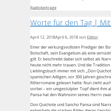
Kategorien
Radiobeiträge
Worte für den Tag | Mit
April 12, 2018
April 6, 2018
von
Editor
Einer der wirkungsvollsten Prediger der Bo
Botschaft, sein Evangelium als eine
verrückt
gilt. Er beschreibt dabei sich selbst als Nar
heute nicht mehr trauen. Und die Tradition
Lieblingsbuch immer mit sich: „Don Quichot
spanischen Adligen, vor 300 Jahren geschri
Ritterromane gelesen hatte. Nun zieht auch 
vorbei – ein umgestülpter Topf dient ihm a
Pansa hat den Wahnsinn seines Herrn zwar 
Don Quichote und Sancho Pansa sind Narren
entwickeln die starken Bilder dieser Geschi