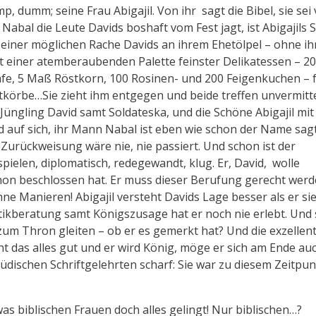
p, dumm; seine Frau Abigajil. Von ihr sagt die Bibel, sie sei
Nabal die Leute Davids boshaft vom Fest jagt, ist Abigajils 
 einer möglichen Rache Davids an ihrem Ehetölpel – ohne ih
 mit einer atemberaubenden Palette feinster Delikatessen – 2
hafe, 5 Maß Röstkorn, 100 Rosinen- und 200 Feigenkuchen – 
tkörbe…Sie zieht ihm entgegen und beide treffen unvermitte
üngling David samt Soldateska, und die Schöne Abigajil mi
ld auf sich, ihr Mann Nabal ist eben wie schon der Name sag
Zurückweisung wäre nie, nie passiert. Und schon ist der
pielen, diplomatisch, redegewandt, klug. Er, David, wolle
chon beschlossen hat. Er muss dieser Berufung gerecht werd
ne Manieren! Abigajil versteht Davids Lage besser als er si
tikberatung samt Königszusage hat er noch nie erlebt. Und
 zum Thron gleiten – ob er es gemerkt hat? Und die exzellen
ht das alles gut und er wird König, möge er sich am Ende au
 jüdischen Schriftgelehrten scharf: Sie war zu diesem Zeitpu
was biblischen Frauen doch alles gelingt! Nur biblischen…?