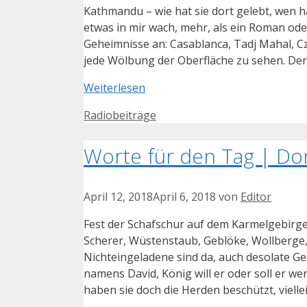
Kathmandu – wie hat sie dort gelebt, wen hat
etwas in mir wach, mehr, als ein Roman od
Geheimnisse an: Casablanca, Tadj Mahal, Cz
jede Wölbung der Oberfläche zu sehen. Der
Weiterlesen
Kategorien
Radiobeiträge
Worte für den Tag | Don
April 12, 2018
April 6, 2018
von
Editor
Fest der Schafschur auf dem Karmelgebirge
Scherer, Wüstenstaub, Geblöke, Wollberge, 
Nichteingeladene sind da, auch desolate 
namens David, König will er oder soll er we
haben sie doch die Herden beschützt, vielle