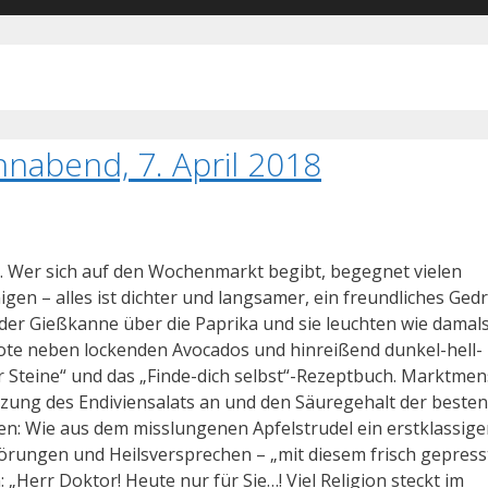
nabend, 7. April 2018
 Wer sich auf den Wochenmarkt begibt, begegnet vielen
en – alles ist dichter und langsamer, ein freundliches Ged
 der Gießkanne über die Paprika und sie leuchten wie damals
bote neben lockenden Avocados und hinreißend dunkel-hell-
er Steine“ und das „Finde-dich selbst“-Rezeptbuch. Marktme
zung des Endiviensalats an und den Säuregehalt der besten
en: Wie aus dem misslungenen Apfelstrudel ein erstklassige
rungen und Heilsversprechen – „mit diesem frisch gepress
n: „Herr Doktor! Heute nur für Sie…! Viel Religion steckt im