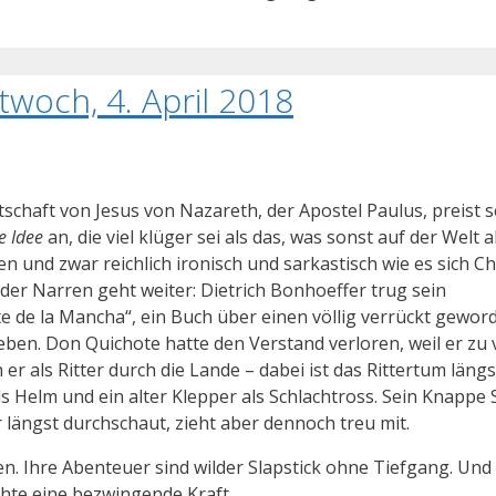
twoch, 4. April 2018
tschaft von Jesus von Nazareth, der Apostel Paulus, preist s
e Idee
an, die viel klüger sei als das, was sonst auf der Welt a
ren und zwar reichlich ironisch und sarkastisch wie es sich C
 der Narren geht weiter: Dietrich Bonhoeffer trug sein
e de la Mancha“, ein Buch über einen völlig verrückt gewo
eben. Don Quichote hatte den Verstand verloren, weil er zu v
er als Ritter durch die Lande – dabei ist das Rittertum längs
ls Helm und ein alter Klepper als Schlachtross. Sein Knappe
längst durchschaut, zieht aber dennoch treu mit.
. Ihre Abenteuer sind wilder Slapstick ohne Tiefgang. Und
chte eine bezwingende Kraft.