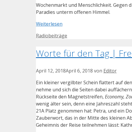
Wochenmarkt und Menschlichkeit. Gegen die
Paradies unterm offenen Himmel.
Weiterlesen
Kategorien
Radiobeiträge
Worte für den Tag | Frei
April 12, 2018
April 6, 2018
von
Editor
Ein kleiner vergilbter Schein flattert auf d
nehme und sich die Seiten dabei auffächer
Rückseite den Magnetstreifen,
Economy, Zon
wenig älter sein, denn eine Jahreszahl steh
21A Platz genommen hat: Petra, und ein Do
Zauberwort, das in der Mitte des kleinen A
Geheimnis der Reise teilnehmen lässt: Kat