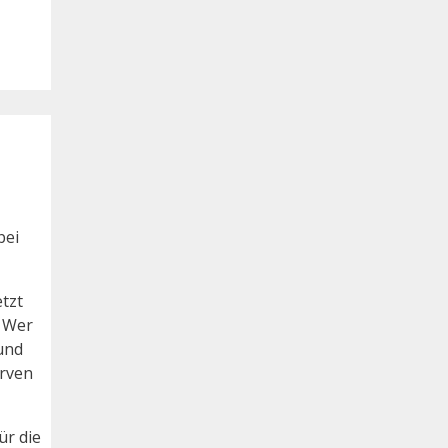
bei
etzt
. Wer
und
erven
ür die