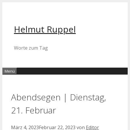
Zum
Inhalt
springen
Helmut Ruppel
Worte zum Tag
Menü
Abendsegen | Dienstag,
21. Februar
März 4, 2023
Februar 22, 2023
von
Editor