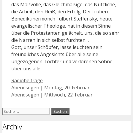
das Maßvolle, das Gleichmäßige, das Nützliche,
die Arbeit, den Fleiß, den Erfolg. Der frühere
Benediktinermönch Fulbert Steffensky, heute
evangelischer Theologe, hat in diesem Sinne
über die Protestanten gelächelt, uns, die so sehr
die Narren in sich selbst fürchten…
Gott, unser Schöpfer, lasse leuchten sein
freundliches Angesichts über alle seine
ungezogenen Töchter und verlorenen Söhne,
über uns alle.
Kategorien
Radiobeiträge
Beitrags-
Abendsegen | Montag, 20. Februar
Navigation
Abendsegen | Mittwoch, 22. Februar.
Suche
nach:
Archiv