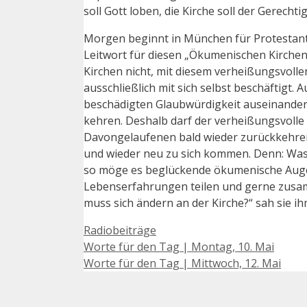
soll Gott loben, die Kirche soll der Gerechtig
Morgen beginnt in München für Protestant
Leitwort für diesen „Ökumenischen Kirchent
Kirchen nicht, mit diesem verheißungsvollen 
ausschließlich mit sich selbst beschäftigt
beschädigten Glaubwürdigkeit auseinanderzu
kehren. Deshalb darf der verheißungsvolle 
Davongelaufenen bald wieder zurückkehren
und wieder neu zu sich kommen. Denn: Was s
so möge es beglückende ökumenische Augenb
Lebenserfahrungen teilen und gerne zusamm
muss sich ändern an der Kirche?“ sah sie ihm
Kategorien
Radiobeiträge
Beitrags-
Worte für den Tag | Montag, 10. Mai
Navigation
Worte für den Tag | Mittwoch, 12. Mai