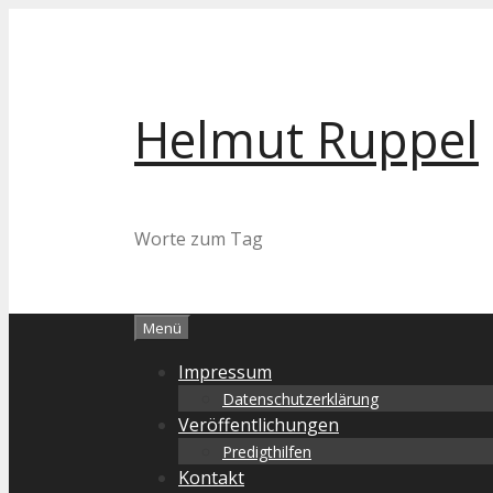
Zum
Inhalt
springen
Helmut Ruppel
Worte zum Tag
Menü
Impressum
Datenschutzerklärung
Veröffentlichungen
Predigthilfen
Kontakt