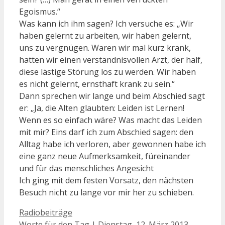
Egoismus.“
Was kann ich ihm sagen? Ich versuche es: „Wir
haben gelernt zu arbeiten, wir haben gelernt,
uns zu vergnügen. Waren wir mal kurz krank,
hatten wir einen verständnisvollen Arzt, der half,
diese lästige Störung los zu werden. Wir haben
es nicht gelernt, ernsthaft krank zu sein.“
Dann sprechen wir lange und beim Abschied sagt
er: „Ja, die Alten glaubten: Leiden ist Lernen!
Wenn es so einfach wäre? Was macht das Leiden
mit mir? Eins darf ich zum Abschied sagen: den
Alltag habe ich verloren, aber gewonnen habe ich
eine ganz neue Aufmerksamkeit, füreinander
und für das menschliches Angesicht
Ich ging mit dem festen Vorsatz, den nächsten
Besuch nicht zu lange vor mir her zu schieben.
Kategorien
Radiobeiträge
Beitrags-
Worte für den Tag | Dienstag, 12. März 2013