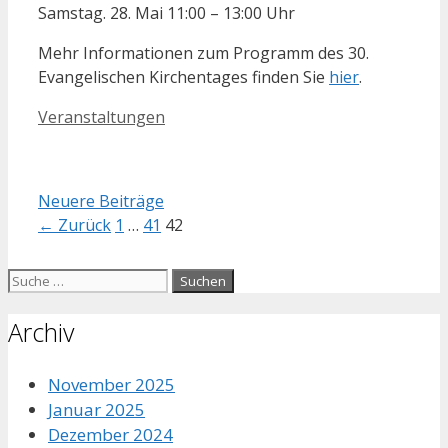
Samstag. 28. Mai 11:00 – 13:00 Uhr
Mehr Informationen zum Programm des 30.
Evangelischen Kirchentages finden Sie
hier
.
Kategorien
Veranstaltungen
Beitrags-
Neuere Beiträge
Navigation
Seite
Seite
Seite
←
Zurück
1
…
41
42
Suche
nach:
Archiv
November 2025
Januar 2025
Dezember 2024